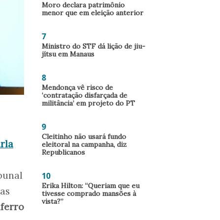
Moro declara patrimônio
menor que em eleição anterior
7
Ministro do STF dá lição de jiu-
jítsu em Manaus
8
Mendonça vê risco de
‘contratação disfarçada de
militância’ em projeto do PT
9
Cleitinho não usará fundo
rla
eleitoral na campanha, diz
Republicanos
bunal
10
Erika Hilton: “Queriam que eu
ças
tivesse comprado mansões à
vista?”
ferro