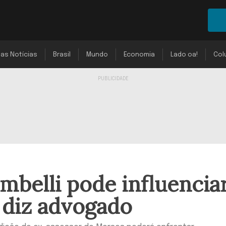
mas Notícias
Brasil
Mundo
Economia
Lado oa!
Col
mbelli pode influencia
, diz advogado