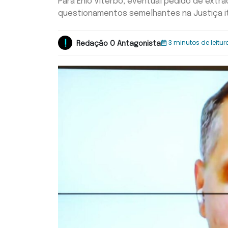
Para Enio Viterbo, eventual pedido de ext
questionamentos semelhantes na Justiça it
3 minutos de leitur
Redação O Antagonista