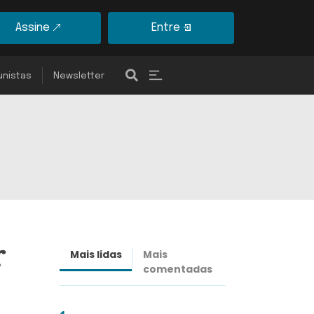
Assine
Entre
unistas
Newsletter
r
Mais lidas
Mais
Últimas
comentadas
notícias