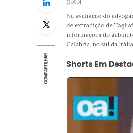
(foto).
Na avaliação do advoga
Twitter
de extradição de Taglia
informações do gabinete
Calábria, no sul da Itáli
COMPARTILHAR
Shorts Em Dest