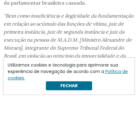
da parlamentar brasileira cassada.
“Bem como insuficiência e ilogicidade da fundamentação
em relação ao acúmulo das funções de vítima, juiz de
primeira instância, juiz de segunda instância e juiz da
execução na pessoa de M.A.D.M. [Ministro Alexandre de
Moraes], integrante do Supremo Tribunal Federal do
Brasil, em violação ao princípio da imparcialidade e da
independência do juiz”
, diz a decisão, publicada em
Utilizamos cookies e tecnologia para aprimorar sua
experiência de navegação de acordo com a
Política de
italiano.
cookies.
FECHAR