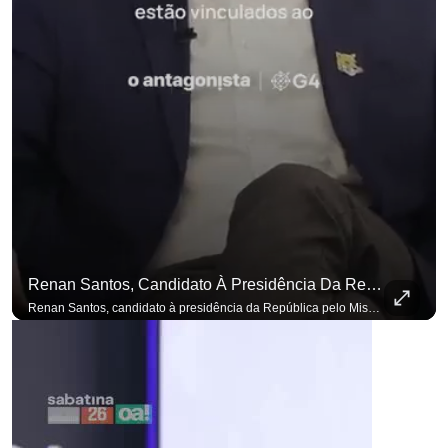
Renan Santos, Candidato À Presidência Da República Pelo Missão, Defende Aplicar Reformas Fiscais
Renan Santos, candidato à presidência da República pelo Missão, defende aplicar reformas fiscais impopulares para conter aumento incontrolado dos gastos e dívida pública, garantindo que essas medidas afetarão positivamente o ambiente econômico no Brasil. Se você busca informação com credibilidade, inscreva-se agora e ative o