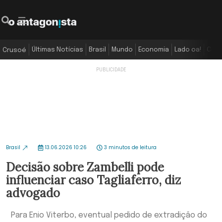
Últimas Notícias
Brasil
Mundo
Economia
Lado oa!
Colu
Crusoé
Brasil
13.06.2026 10:26
3 minutos de leitura
Decisão sobre Zambelli pode
influenciar caso Tagliaferro, diz
advogado
Para Enio Viterbo, eventual pedido de extradição do