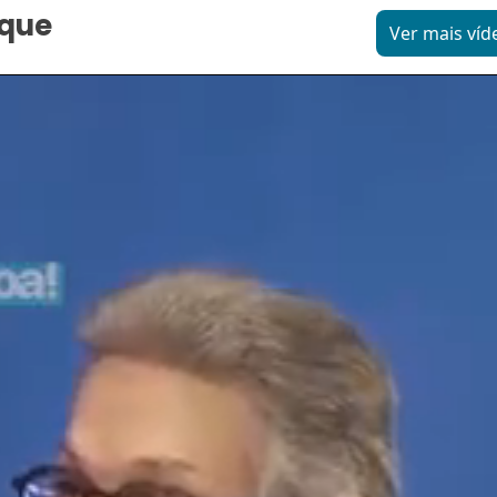
aque
Ver mais víd