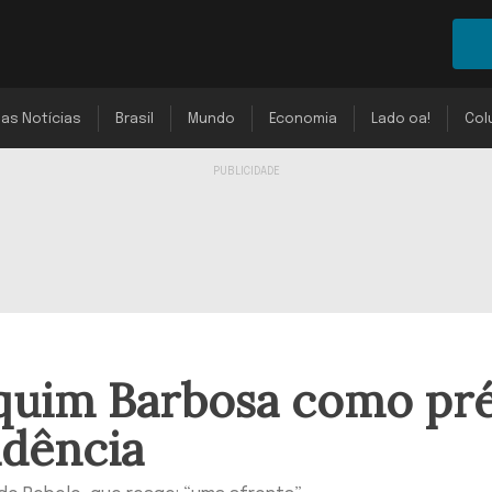
mas Notícias
Brasil
Mundo
Economia
Lado oa!
Col
quim Barbosa como pr
idência