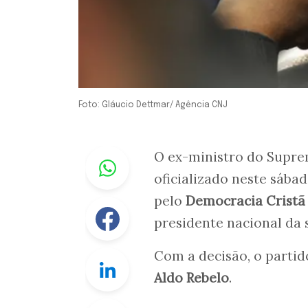
Foto: Gláucio Dettmar/ Agência CNJ
Whastapp
O ex-ministro do Supre
oficializado neste sába
pelo
Democracia Cristã
Facebook
presidente nacional da 
Com a decisão, o partid
Linkedin
Aldo Rebelo
.
Twitter