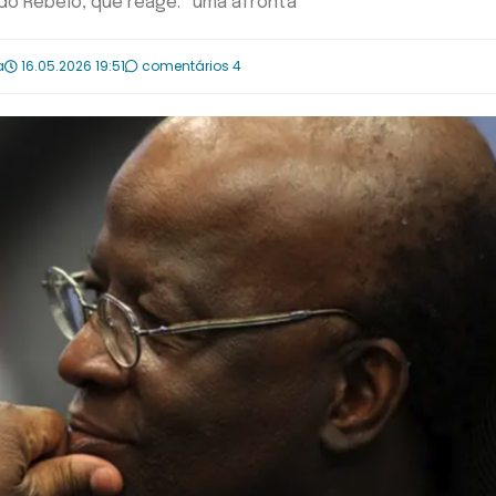
ldo Rebelo, que reage: “uma afronta”
a
16.05.2026 19:51
comentários 4