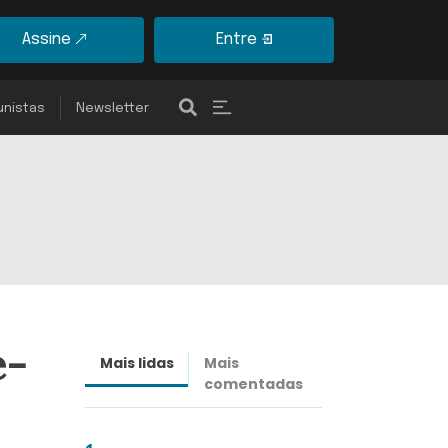
Assine
Entre
unistas
Newsletter
é-
Mais lidas
Mais
Últimas
comentadas
notícias