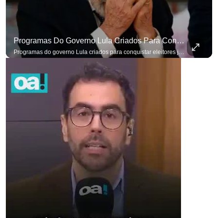
Programas Do Governo Lula Criados Para Conquistar Eleitores Já Não Têm Mais O Mesmo Efeito
Programas do governo Lula criados para conquistar eleitores já não têm o mesmo efeito de campanhas anteriores. #OAntagonista Se você busca informação com credibilidade, inscreva-se agora e ative o