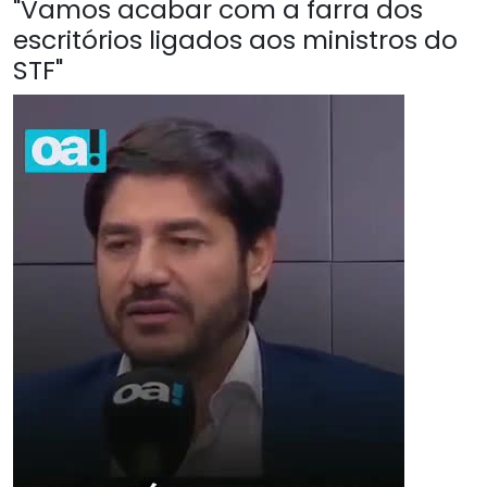
"Vamos acabar com a farra dos
escritórios ligados aos ministros do
STF"