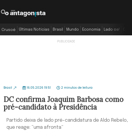
Últimas Notícias
Brasil
Mundo
Economia
Lado oa!
Colu
Crusoé
Brasil
16.05.2026 19:51
2 minutos de leitura
DC confirma Joaquim Barbosa como
pré-candidato à Presidência
Partido deixa de lado pré-candidatura de Aldo Rebelo,
que reage: “uma afronta”