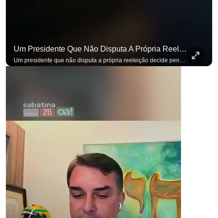
Um Presidente Que Não Disputa A Própria Reeleição Decide Pensando Em Quem Vem Depois.
Um presidente que não disputa a própria reeleição decide pensando em quem vem depois. Foi assim que Flávio Bolsonaro defendeu a PEC do fim da reeleição, primeira das medidas que citou para o ambiente de negócios. Se você busca informação com credibilidade, inscreva-se agora e ative o