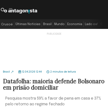
Últimas Notícias
Brasil
Mundo
Economia
Lado oa!
Colu
Crusoé
Brasil
12.04.2026 12:44
2 minutos de leitura
Datafolha: maioria defende Bolsonaro
em prisão domiciliar
Pesquisa mostra 59% a favor de pena em casa e 37%
pelo retorno ao regime fechado