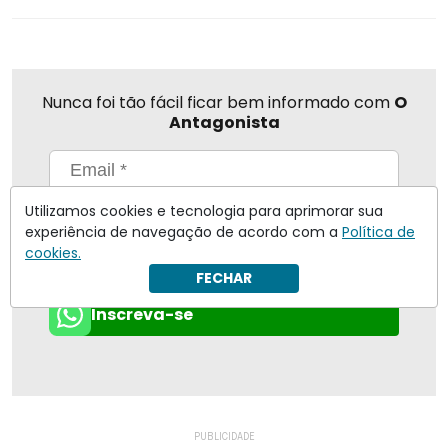
Nunca foi tão fácil ficar bem informado com
O
Antagonista
Utilizamos cookies e tecnologia para aprimorar sua
Eu concordo em receber notificações | Para obter mais
informações reveja nossa
Política de Privacidade
.
experiência de navegação de acordo com a
Política de
cookies.
Enviar
FECHAR
Inscreva-se