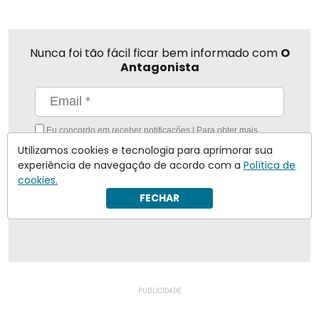
Nunca foi tão fácil ficar bem informado com
O
Antagonista
Eu concordo em receber notificações | Para obter mais
informações reveja nossa
Política de Privacidade
.
Utilizamos cookies e tecnologia para aprimorar sua
experiência de navegação de acordo com a
Política de
Enviar
cookies.
FECHAR
Inscreva-se