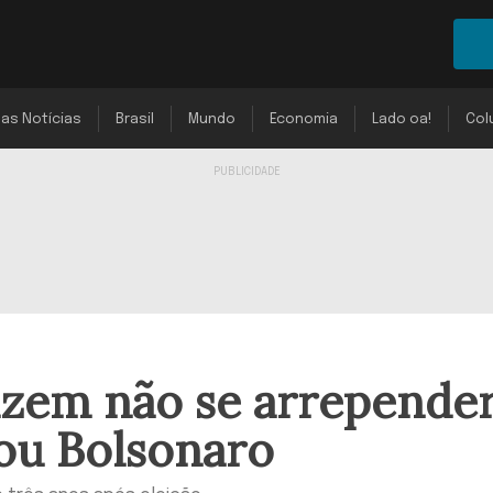
mas Notícias
Brasil
Mundo
Economia
Lado oa!
Col
izem não se arrepende
ou Bolsonaro