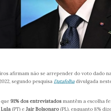
eiros afirmam não se arrepender do voto dado n
 2022, segundo pesquisa
Datafolha
divulgada nest
 que
91% dos entrevistados
mantêm a escolha fe
e
Lula
(PT) e
Jair Bolsonaro
(PL), enquanto 8% di