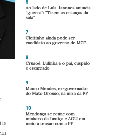
6
Ao lado de Lula, Janones anuncia
“guerra”: “Tirem as crianças da
sala”
7
Cleitinho ainda pode ser
candidato ao governo de MG?
8
Crusoé: Lulinha é o pai, cuspido
e escarrado
9
a
Mauro Mendes, ex-governador
do Mato Grosso, na mira da PF
e
10
Mendonça se reúne com
ministro da Justiça e AGU em
ita
meio a tensão com a PF
zem