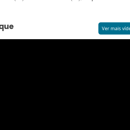
aque
Ver mais víd