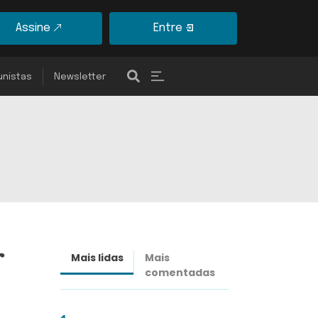
Assine
Entre
unistas
Newsletter
r
Mais lidas
Mais
Últimas
comentadas
notícias