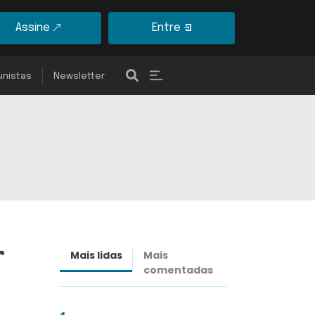
Assine
Entre
unistas
Newsletter
r
Mais lidas
Mais
Últimas
comentadas
notícias