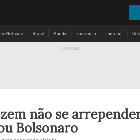
mas Notícias
Brasil
Mundo
Economia
Lado oa!
Col
izem não se arrepende
ou Bolsonaro