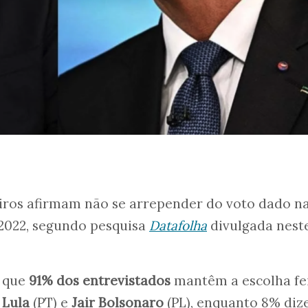
eiros afirmam não se arrepender do voto dado n
 2022, segundo pesquisa
Datafolha
divulgada nest
 que
91% dos entrevistados
mantêm a escolha fe
e
Lula
(PT) e
Jair Bolsonaro
(PL), enquanto 8% di