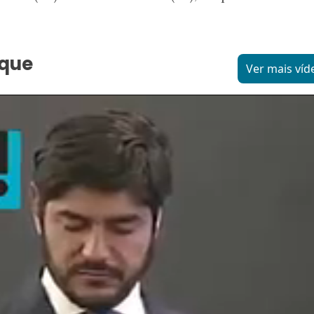
aque
Ver mais víd