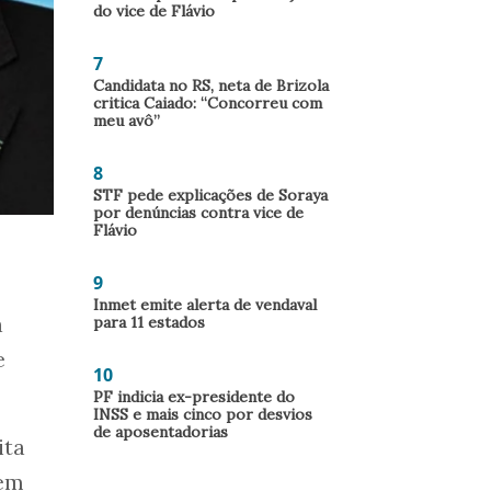
do vice de Flávio
7
Candidata no RS, neta de Brizola
critica Caiado: “Concorreu com
meu avô”
8
STF pede explicações de Soraya
por denúncias contra vice de
Flávio
9
Inmet emite alerta de vendaval
a
para 11 estados
e
10
PF indicia ex-presidente do
INSS e mais cinco por desvios
de aposentadorias
ita
zem