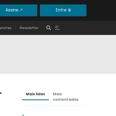
Assine
Entre
unistas
Newsletter
r
Mais lidas
Mais
Últimas
comentadas
notícias