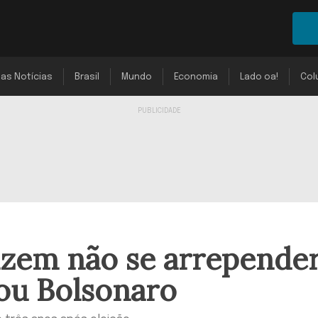
mas Notícias
Brasil
Mundo
Economia
Lado oa!
Col
izem não se arrepende
ou Bolsonaro