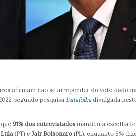
eiros afirmam não se arrepender do voto dado n
 2022, segundo pesquisa
Datafolha
divulgada nest
 que
91% dos entrevistados
mantêm a escolha fe
e
Lula
(PT) e
Jair Bolsonaro
(PL), enquanto 8% di