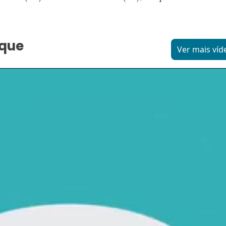
aque
Ver mais víd