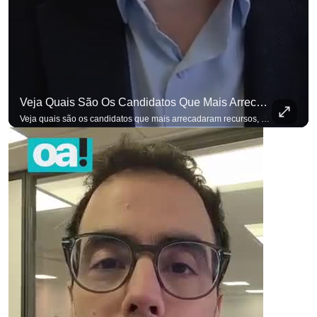
p
Veja Quais São Os Candidatos Que Mais Arrecadaram Recursos, Até Agora, Por Meio De Vaquinhas Eleito
Veja quais são os candidatos que mais arrecadaram recursos, até agora, por meio de vaquinhas eleitorais. #OAntagonista Se você busca informação com credibilidade, inscreva-se agora e ative o