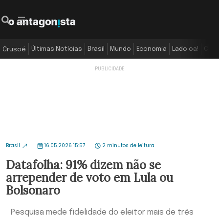
Últimas Notícias
Brasil
Mundo
Economia
Lado oa!
Colu
Crusoé
Brasil
16.05.2026 15:57
2 minutos de leitura
Datafolha: 91% dizem não se
arrepender de voto em Lula ou
Bolsonaro
Pesquisa mede fidelidade do eleitor mais de três