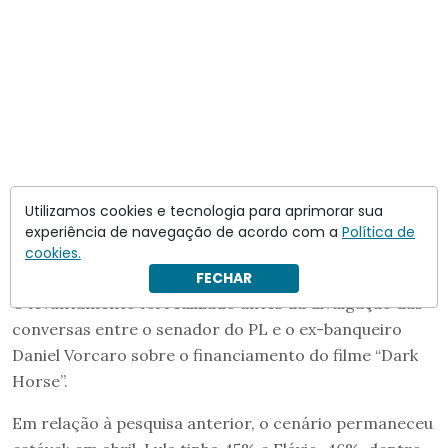
Utilizamos cookies e tecnologia para aprimorar sua
experiência de navegação de acordo com a
Política de
Na simulação de segundo turno,
Lula e Flávio
cookies.
aparecem empatados com 45% das intenções de voto
.
FECHAR
O levantamento foi realizado antes da divulgação das
conversas entre o senador do PL e o ex-banqueiro
Daniel Vorcaro sobre o financiamento do filme “Dark
Horse”.
Em relação à pesquisa anterior, o cenário permaneceu