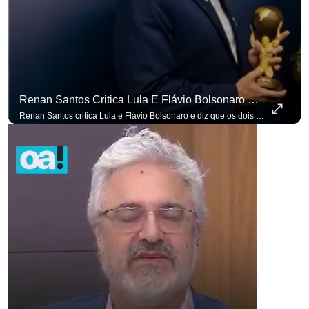
Renan Santos Critica Lula E Flávio Bolsonaro E Diz Que Os Dois São Lados Da Mesma Moeda.
Renan Santos critica Lula e Flávio Bolsonaro e diz que os dois são lados da mesma moeda. #OAntagonista Se você busca informação com credibilidade, inscreva-se agora e ative o