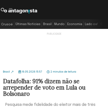
Últimas Notícias
Brasil
Mundo
Economia
Lado oa!
Colu
Crusoé
Brasil
16.05.2026 15:57
2 minutos de leitura
Datafolha: 91% dizem não se
arrepender de voto em Lula ou
Bolsonaro
Pesquisa mede fidelidade do eleitor mais de três