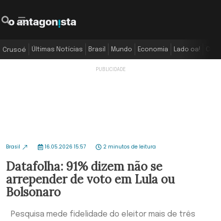
Últimas Notícias
Brasil
Mundo
Economia
Lado oa!
Colu
Crusoé
Brasil
16.05.2026 15:57
2 minutos de leitura
Datafolha: 91% dizem não se
arrepender de voto em Lula ou
Bolsonaro
Pesquisa mede fidelidade do eleitor mais de três