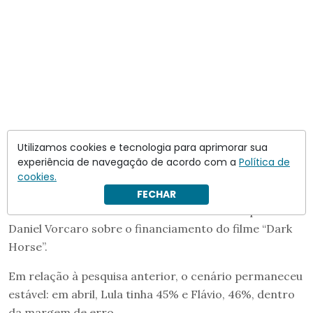
Na simulação de segundo turno,
Lula e Flávio
Utilizamos cookies e tecnologia para aprimorar sua
experiência de navegação de acordo com a
Política de
aparecem empatados com 45% das intenções de voto
.
cookies.
O levantamento foi realizado antes da divulgação das
FECHAR
conversas entre o senador do PL e o ex-banqueiro
Daniel Vorcaro sobre o financiamento do filme “Dark
Horse”.
Em relação à pesquisa anterior, o cenário permaneceu
estável: em abril, Lula tinha 45% e Flávio, 46%, dentro
da margem de erro.