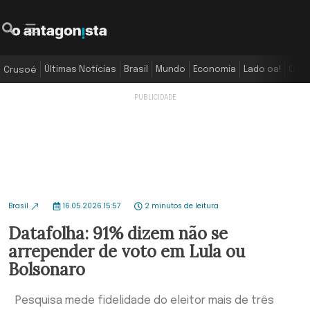
Últimas Notícias
Brasil
Mundo
Economia
Lado oa!
Colu
Crusoé
Brasil
16.05.2026 15:57
2 minutos de leitura
Datafolha: 91% dizem não se
arrepender de voto em Lula ou
Bolsonaro
Pesquisa mede fidelidade do eleitor mais de três