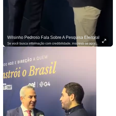
Wilsinho Pedroso Fala Sobre A Pesquisa Eleitoral
Se você busca informação com credibilidade, inscreva-se agora e ative o
p