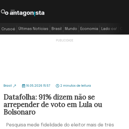
Últimas Notícias
Brasil
Mundo
Economia
Lado oa!
Colu
Crusoé
Brasil
16.05.2026 15:57
2 minutos de leitura
Datafolha: 91% dizem não se
arrepender de voto em Lula ou
Bolsonaro
Pesquisa mede fidelidade do eleitor mais de três