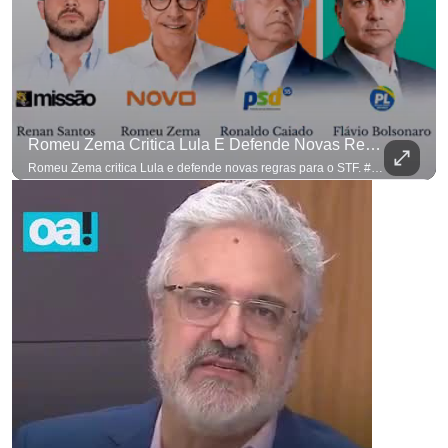
Romeu Zema Critica Lula E Defende Novas Regras Para O STF. #OAntagonista
Romeu Zema critica Lula e defende novas regras para o STF. #OAntagonista Se você busca informação com credibilidade, inscreva-se agora e ative o