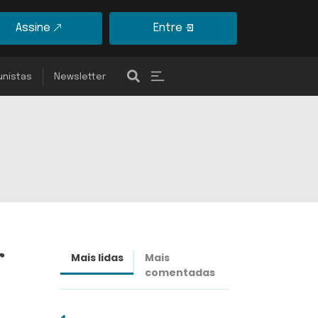
Assine
Entre
unistas
Newsletter
r
Mais lidas
Mais
Últimas
comentadas
notícias