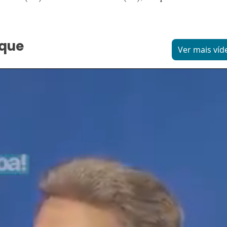
aque
Ver mais víd