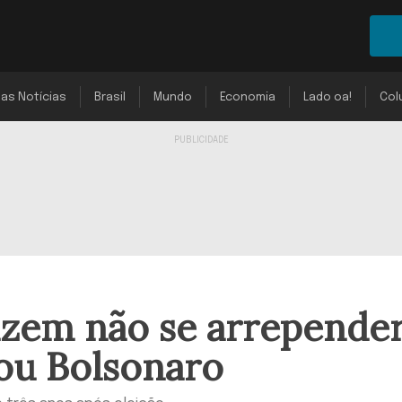
mas Notícias
Brasil
Mundo
Economia
Lado oa!
Col
izem não se arrepende
ou Bolsonaro