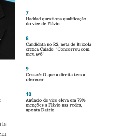
7
Haddad questiona qualificação
do vice de Flávio
8
Candidata no RS, neta de Brizola
critica Caiado: “Concorreu com
meu avô”
9
Crusoé: O que a direita tem a
oferecer
a
10
e
Anúncio de vice eleva em 79%
menções a Flávio nas redes,
aponta Datrix
ita
zem