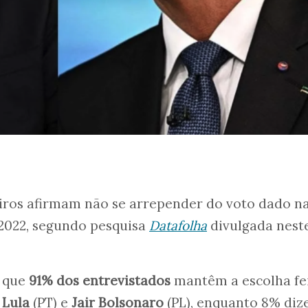
eiros afirmam não se arrepender do voto dado n
 2022, segundo pesquisa
Datafolha
divulgada nest
 que
91% dos entrevistados
mantêm a escolha fe
e
Lula
(PT) e
Jair Bolsonaro
(PL), enquanto 8% di