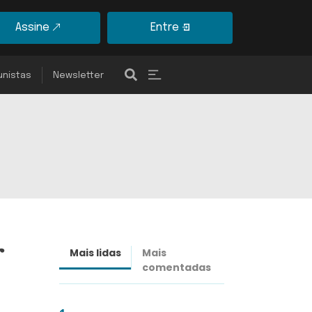
Assine
Entre
unistas
Newsletter
r
Mais lidas
Mais
Últimas
comentadas
notícias