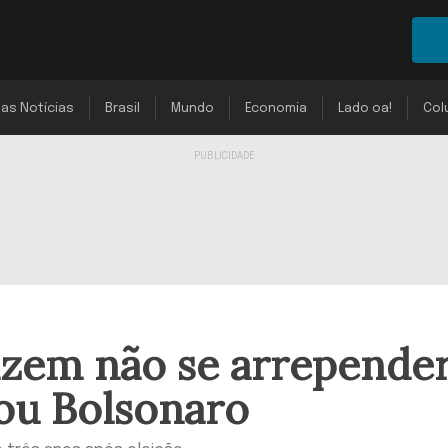
mas Notícias
Brasil
Mundo
Economia
Lado oa!
Col
izem não se arrepende
ou Bolsonaro