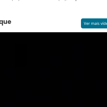
aque
Ver mais víd