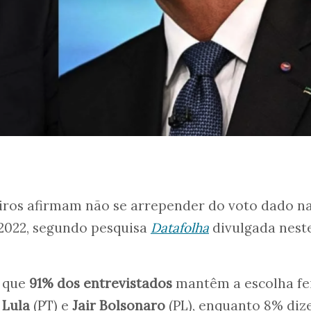
eiros afirmam não se arrepender do voto dado n
 2022, segundo pesquisa
Datafolha
divulgada nest
 que
91% dos entrevistados
mantêm a escolha fe
e
Lula
(PT) e
Jair Bolsonaro
(PL), enquanto 8% di