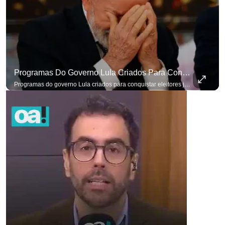
Programas Do Governo Lula Criados Para Conquistar Eleitores Já Não Têm Mais O Mesmo Efeito
Programas do governo Lula criados para conquistar eleitores já não têm o mesmo efeito de campanhas anteriores. #OAntagonista Se você busca informação com credibilidade, inscreva-se agora e ative o