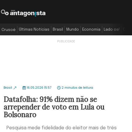
Últimas Notícias
Brasil
Mundo
Economia
Lado oa!
Colu
Crusoé
Brasil
16.05.2026 15:57
2 minutos de leitura
Datafolha: 91% dizem não se
arrepender de voto em Lula ou
Bolsonaro
Pesquisa mede fidelidade do eleitor mais de três