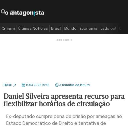
Últimas Notícias
Brasil
Mundo
Economia
Lado oa!
Colu
Crusoé
Brasil
14.03.2026 19:45
3 minutos de leitura
Daniel Silveira apresenta recurso para
flexibilizar horários de circulação
Ex-deputado cumpre pena de prisão por ameaças ao
Estado Democrático de Direito e tentativa de