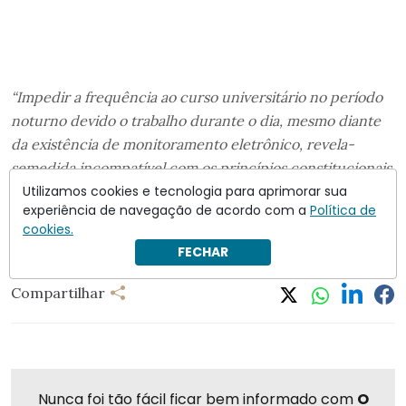
“Impedir a frequência ao curso universitário no período
noturno devido o trabalho durante o dia, mesmo diante
da existência de monitoramento eletrônico, revela-
semedida incompatível com os princípios constitucionais
que regem a execução penal”
, pontua.
Utilizamos cookies e tecnologia para aprimorar sua
experiência de navegação de acordo com a
Política de
cookies.
ação no STF
Daniel Silveira
FECHAR
Compartilhar
Nunca foi tão fácil ficar bem informado com
O