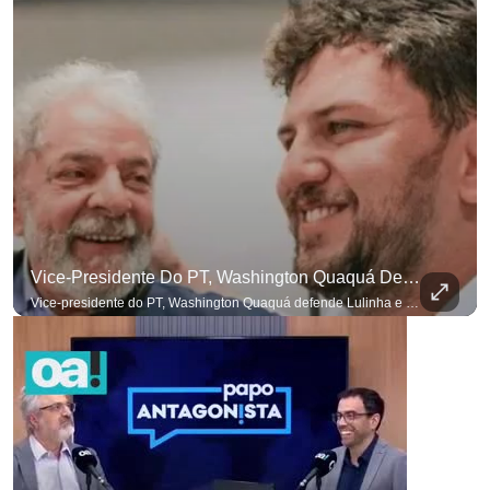
Vice-Presidente Do PT, Washington Quaquá Defende Lulinha E Diz Que Ele Vive Em Condições Precárias
Vice-presidente do PT, Washington Quaquá defende Lulinha e diz que ele vive em condições espartanas na Espanha. #OAntagonista Se você busca informação com credibilidade, inscreva-se agora e ative o