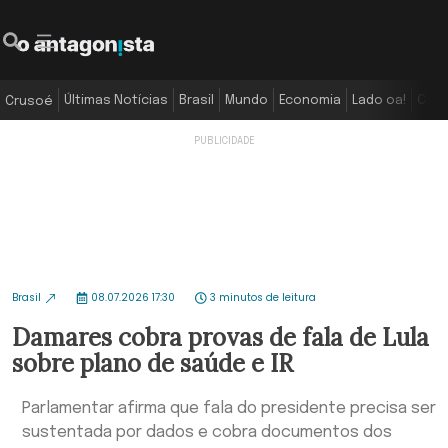
Últimas Notícias
Brasil
Mundo
Economia
Lado oa!
Colu
Crusoé
Brasil
08.07.2026 17:30
3 minutos de leitura
Damares cobra provas de fala de Lula
sobre plano de saúde e IR
Parlamentar afirma que fala do presidente precisa ser
sustentada por dados e cobra documentos dos