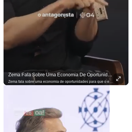
Zema Fala Sobre Uma Economia De Oportunidades Para O Empresário
para não perder nenhuma atualização!
Ouça O Antagonista nos principais 
Zema fala sobre uma economia de oportunidades para que o empresário brasileiro não precise sair do país para manter o crescimento do seu negócio. A primeira Sabatina Presidencial em que as perguntas não vieram de assessores, partidos ou jornalistas. Vieram de uma pesquisa com empresários brasileiros. Imposto, juro, custo de contratar. Cada candidato frente a frente com quem move a economia do país. Se você busca informação com credibilidade, inscreva-se agora e ative o