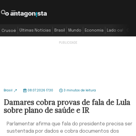
Últimas Notícias
Brasil
Mundo
Economia
Lado oa!
Colu
Crusoé
Brasil
08.07.2026 17:30
3 minutos de leitura
Damares cobra provas de fala de Lula
sobre plano de saúde e IR
Parlamentar afirma que fala do presidente precisa ser
sustentada por dados e cobra documentos dos