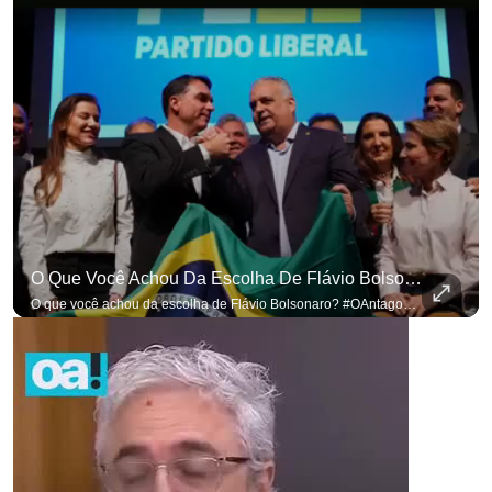
O Que Você Achou Da Escolha De Flávio Bolsonaro? #OAntagonista
O que você achou da escolha de Flávio Bolsonaro? #OAntagonista Se você busca informação com credibilidade, inscreva-se agora e ative o