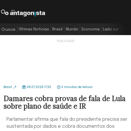
Últimas Notícias
Brasil
Mundo
Economia
Lado oa!
Colu
Crusoé
Brasil
08.07.2026 17:30
3 minutos de leitura
Damares cobra provas de fala de Lula
sobre plano de saúde e IR
Parlamentar afirma que fala do presidente precisa ser
sustentada por dados e cobra documentos dos