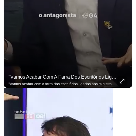
para não perder nenhuma at
"Vamos Acabar Com A Farra Dos Escritórios Ligados Aos Ministros Do STF"
"Vamos acabar com a farra dos escritórios ligados aos ministros do STF". Essa foi a resposta de Renan Santos ao ser questionado sobre o Judiciário. Se você busca informação com credibilidade, inscreva-se agora e ative o