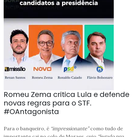
Romeu Zema critica Lula e defende
novas regras para o STF.
#OAntagonista
Para o banqueiro, é
“impressionante”
como tudo de
importante cai no colo de Moraes, cujo
“legado pro