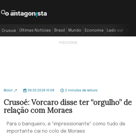
Últimas Notícias
Brasil
Mundo
Economia
Lado oa!
Colu
Crusoé
Brasil
06.03.2026 10:08
2 minutos de leitura
Crusoé: Vorcaro disse ter “orgulho” de
relação com Moraes
Para o banqueiro, é "impressionante" como tudo de
importante cai no colo de Moraes