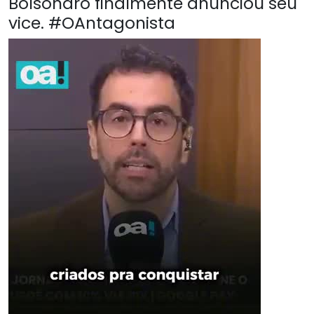
Bolsonaro finalmente anunciou seu
vice. #OAntagonista