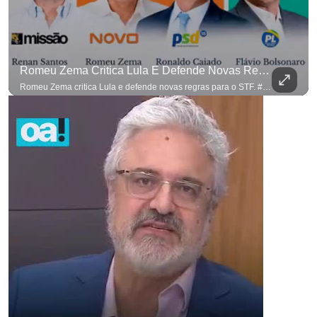
Romeu Zema Critica Lula E Defende Novas Regras Para O STF. #OAntagonista
Romeu Zema critica Lula e defende novas regras para o STF. #OAntagonista Se você busca informação com credibilidade, inscreva-se agora e ative o