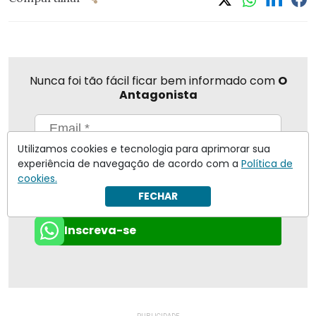
Nunca foi tão fácil ficar bem informado com
O
Antagonista
Utilizamos cookies e tecnologia para aprimorar sua
Eu concordo em receber notificações | Para obter mais
experiência de navegação de acordo com a
Política de
informações reveja nossa
Política de Privacidade
.
cookies.
Enviar
FECHAR
Inscreva-se