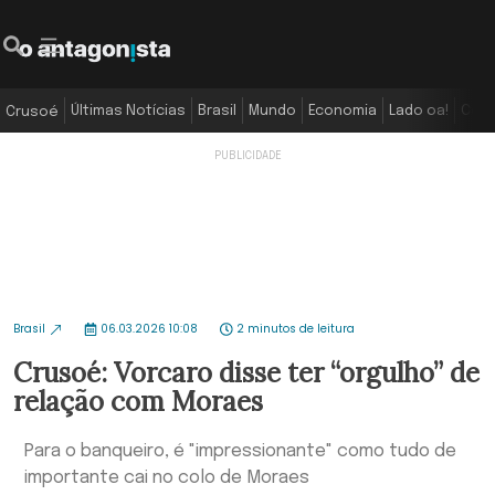
Últimas Notícias
Brasil
Mundo
Economia
Lado oa!
Colu
Crusoé
Brasil
06.03.2026 10:08
2 minutos de leitura
Crusoé: Vorcaro disse ter “orgulho” de
relação com Moraes
Para o banqueiro, é "impressionante" como tudo de
importante cai no colo de Moraes