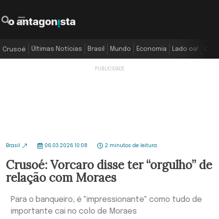
Últimas Notícias
Brasil
Mundo
Economia
Lado oa!
Colu
Crusoé
Brasil
06.03.2026 10:08
2 minutos de leitura
Crusoé: Vorcaro disse ter “orgulho” de
relação com Moraes
Para o banqueiro, é "impressionante" como tudo de
importante cai no colo de Moraes