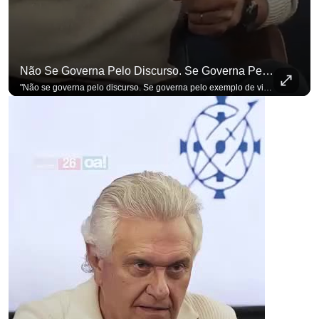
Não Se Governa Pelo Discurso. Se Governa Pelo Exemplo De Vida", Alfineta Ronaldo Caiado
"Não se governa pelo discurso. Se governa pelo exemplo de vida", alfineta Ronaldo Caiado, respondendo a empresários na primeira Sabatina Presidencial com a pauta definida por quem constrói o país. Se você busca informação com credibilidade, inscreva-se agora e ative o