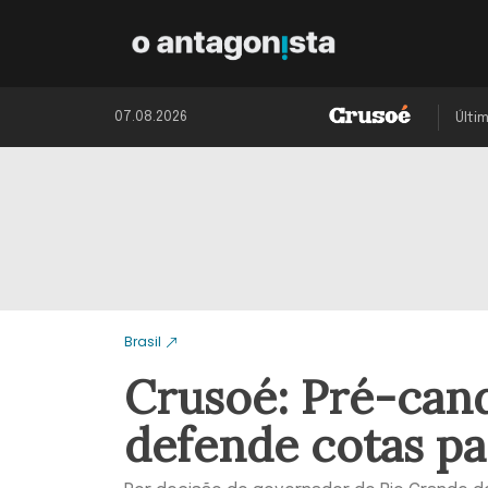
07.08.2026
Últi
Brasil
Crusoé: Pré-can
defende cotas pa