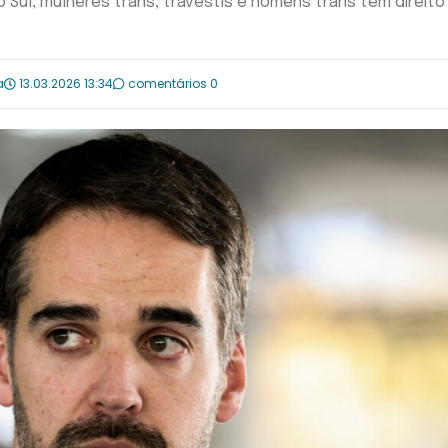
Sul, mulheres trans, travestis e homens trans têm direito
a
13.03.2026 13:34
comentários 0