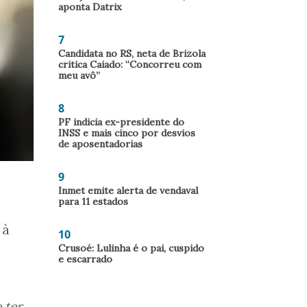
aponta Datrix
7
Candidata no RS, neta de Brizola
critica Caiado: “Concorreu com
meu avô”
8
PF indicia ex-presidente do
INSS e mais cinco por desvios
de aposentadorias
9
Inmet emite alerta de vendaval
para 11 estados
 à
10
Crusoé: Lulinha é o pai, cuspido
e escarrado
 ter