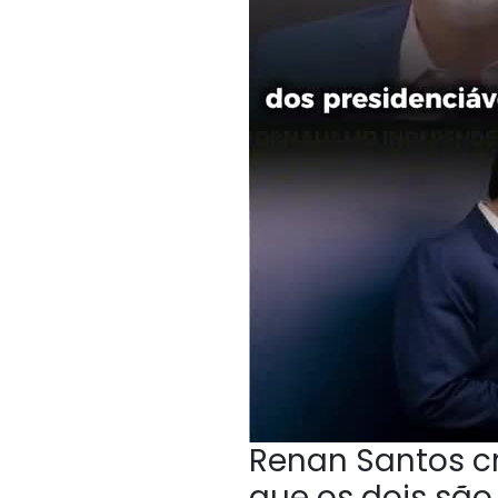
Renan Santos cri
que os dois sã