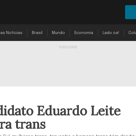
mas Notícias
Brasil
Mundo
Economia
Lado oa!
Col
didato Eduardo Leite
ra trans