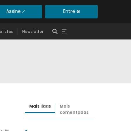
Assine
Entre
unistas
Newsletter
Mais lidas
Mais
Últimas
comentadas
notícias