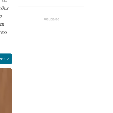
ções
o
em
ento
eos