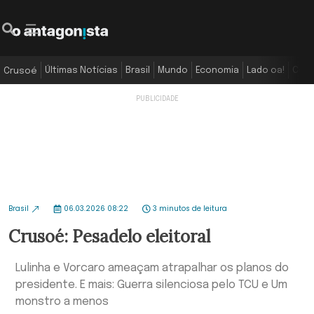
Últimas Notícias
Brasil
Mundo
Economia
Lado oa!
Colu
Crusoé
Brasil
06.03.2026 08:22
3 minutos de leitura
Crusoé: Pesadelo eleitoral
Lulinha e Vorcaro ameaçam atrapalhar os planos do
presidente. E mais: Guerra silenciosa pelo TCU e Um
monstro a menos