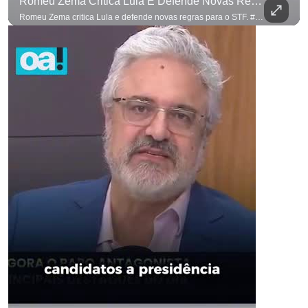
Romeu Zema Critica Lula E Defende Novas Regras Para O STF. #OAntagonista
Romeu Zema critica Lula e defende novas regras para o STF. #OAntagonista Se você busca informação com credibilidade, inscreva-se agora e ative o