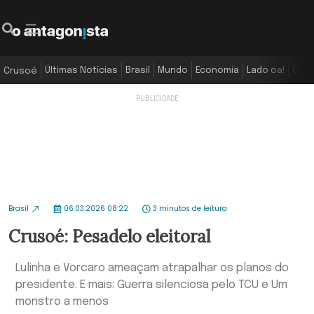
Últimas Notícias
Brasil
Mundo
Economia
Lado oa!
Colu
Crusoé
Brasil
06.03.2026 08:22
3 minutos de leitura
Crusoé: Pesadelo eleitoral
Lulinha e Vorcaro ameaçam atrapalhar os planos do
presidente. E mais: Guerra silenciosa pelo TCU e Um
monstro a menos