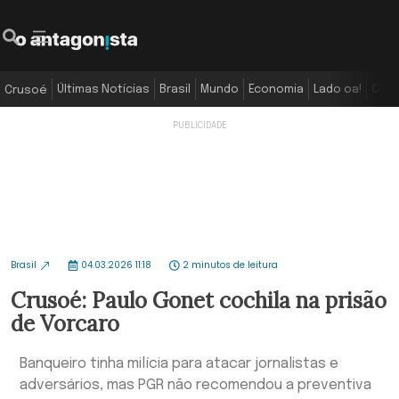
Últimas Notícias
Brasil
Mundo
Economia
Lado oa!
Colu
Crusoé
Brasil
04.03.2026 11:18
2 minutos de leitura
Crusoé: Paulo Gonet cochila na prisão
de Vorcaro
Banqueiro tinha milícia para atacar jornalistas e
adversários, mas PGR não recomendou a preventiva