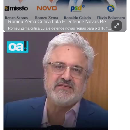
Romeu Zema Critica Lula E Defende Novas Regras Para O STF. #OAntagonista
Romeu Zema critica Lula e defende novas regras para o STF. #OAntagonista Se você busca informação com credibilidade, inscreva-se agora e ative o