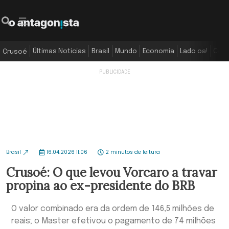
Últimas Notícias
Brasil
Mundo
Economia
Lado oa!
Colu
Crusoé
Brasil
16.04.2026 11:06
2 minutos de leitura
Crusoé: O que levou Vorcaro a travar
propina ao ex-presidente do BRB
O valor combinado era da ordem de 146,5 milhões de
reais; o Master efetivou o pagamento de 74 milhões