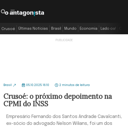
Últimas Notícias
Brasil
Mundo
Economia
Lado oa!
Colu
Crusoé
Brasil
05.10.2025 16:10
2 minutos de leitura
Crusoé: o próximo depoimento na
CPMI do INSS
Empresário Fernando dos Santos Andrade Cavalcanti,
ex-sócio do advogado Nelson Wilians, foi um dos