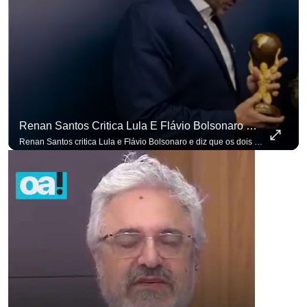
Renan Santos Critica Lula E Flávio Bolsonaro E Diz Que Os Dois São Lados Da Mesma Moeda.
Renan Santos critica Lula e Flávio Bolsonaro e diz que os dois são lados da mesma moeda. #OAntagonista Se você busca informação com credibilidade, inscreva-se agora e ative o