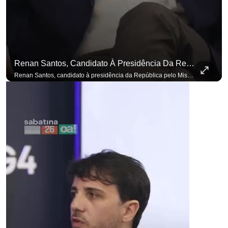
Renan Santos, Candidato À Presidência Da República Pelo Missão, Defende Aplicar Reformas Fiscais
Renan Santos, candidato à presidência da República pelo Missão, defende aplicar reformas fiscais impopulares para conter aumento incontrolado dos gastos e dívida pública, garantindo que essas medidas afetarão positivamente o ambiente econômico no Brasil. Se você busca informação com credibilidade, inscreva-se agora e ative o