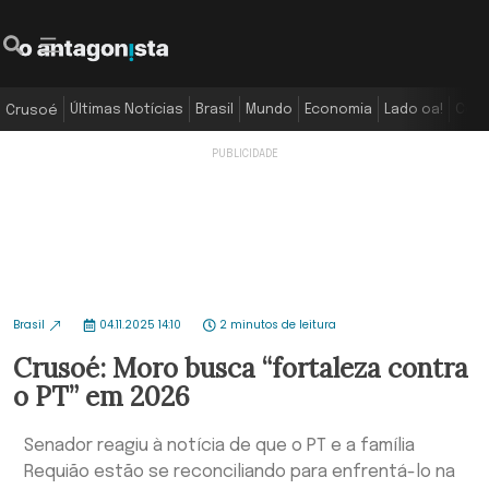
Últimas Notícias
Brasil
Mundo
Economia
Lado oa!
Colu
Crusoé
Brasil
04.11.2025 14:10
2 minutos de leitura
Crusoé: Moro busca “fortaleza contra
o PT” em 2026
Senador reagiu à notícia de que o PT e a família
Requião estão se reconciliando para enfrentá-lo na