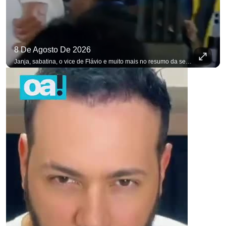
8 De Agosto De 2026
Janja, sabatina, o vice de Flávio e muito mais no resumo da semana. #OAntagonista Se você busca informação com credibilidade, inscreva-se agora e ative o