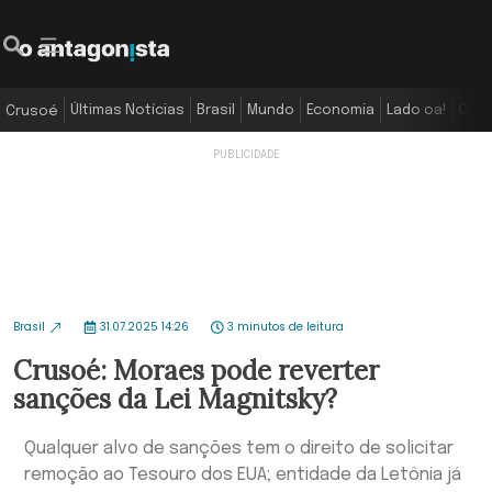
Últimas Notícias
Brasil
Mundo
Economia
Lado oa!
Colu
Crusoé
Brasil
31.07.2025 14:26
3 minutos de leitura
Crusoé: Moraes pode reverter
sanções da Lei Magnitsky?
Qualquer alvo de sanções tem o direito de solicitar
remoção ao Tesouro dos EUA; entidade da Letônia já