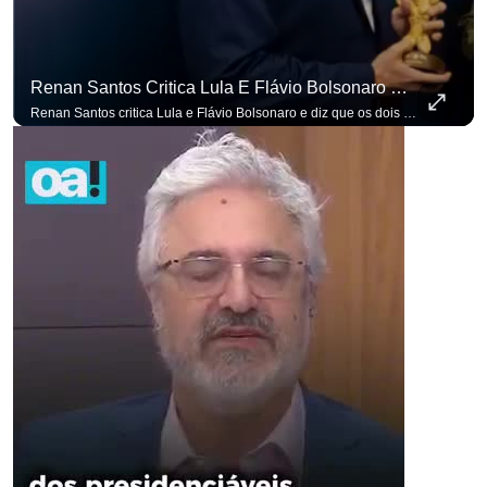
Renan Santos Critica Lula E Flávio Bolsonaro E Diz Que Os Dois São Lados Da Mesma Moeda.
Renan Santos critica Lula e Flávio Bolsonaro e diz que os dois são lados da mesma moeda. #OAntagonista Se você busca informação com credibilidade, inscreva-se agora e ative o