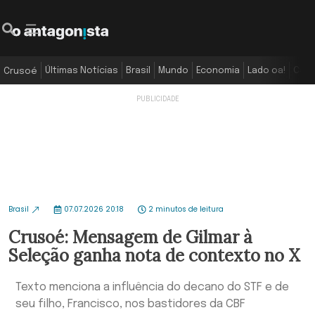
Últimas Notícias
Brasil
Mundo
Economia
Lado oa!
Colu
Crusoé
Brasil
07.07.2026 20:18
2 minutos de leitura
Crusoé: Mensagem de Gilmar à
Seleção ganha nota de contexto no X
Texto menciona a influência do decano do STF e de
seu filho, Francisco, nos bastidores da CBF