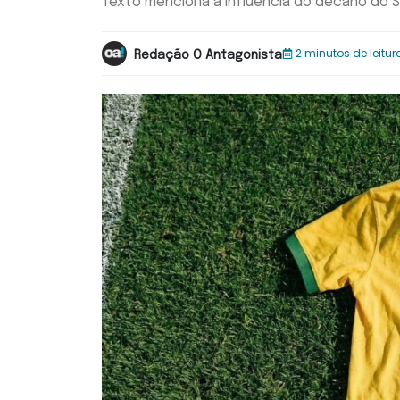
Texto menciona a influência do decano do ST
2 minutos de leitur
Redação O Antagonista