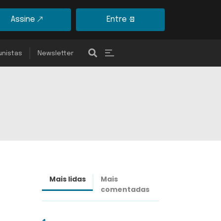
Assine
Entre
unistas
Newsletter
Mais lidas
Mais
Últimas
comentadas
notícias