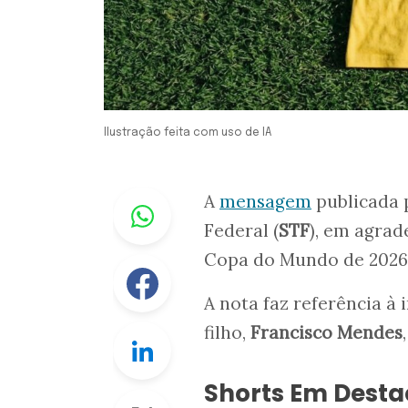
Ilustração feita com uso de IA
Whastapp
A
mensagem
publicada 
Federal (
STF
), em agrad
Copa do Mundo de 202
Facebook
A nota faz referência à 
filho,
Francisco Mendes
Linkedin
Shorts Em Dest
Twitter