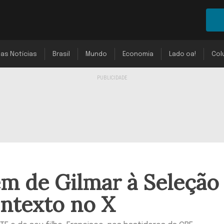
mas Notícias
Brasil
Mundo
Economia
Lado oa!
Col
m de Gilmar à Seleção
ontexto no X