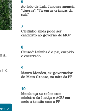
6
Ao lado de Lula, Janones anuncia
“guerra”: “Tirem as crianças da
sala”
7
Cleitinho ainda pode ser
candidato ao governo de MG?
8
Crusoé: Lulinha é o pai, cuspido
nal
e escarrado
9
l X.
Mauro Mendes, ex-governador
do Mato Grosso, na mira da PF
10
Mendonça se reúne com
ministro da Justiça e AGU em
meio a tensão com a PF
eos