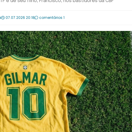
F e de seu filho, Francisco, nos bastidores da CBF
a
07.07.2026 20:18
comentários 1