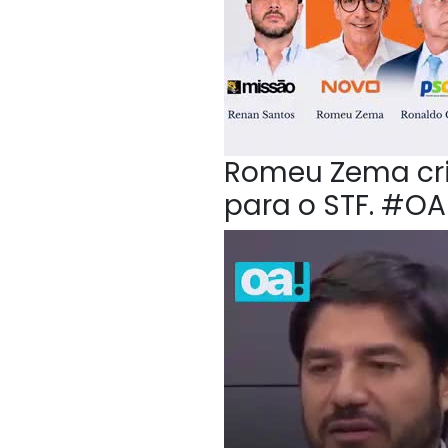
Romeu Zema crit
para o STF. #O