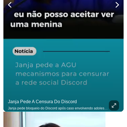
Janja Pede A Censura Do Discord
Janja pede bloqueio do Discord após caso envolvendo adolescente: “Precisamos tirar do ar”. #OAntagonista Se você busca informação com credibilidade, inscreva-se agora e ative o