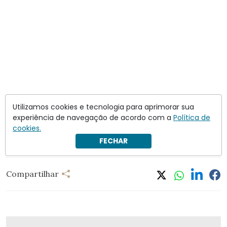
Siga a leitura
em
Crusoé
. Assine e apoie o jornalismo
Utilizamos cookies e tecnologia para aprimorar sua
independente.
experiência de navegação de acordo com a
Política de
cookies.
FECHAR
Alexandre de Moraes
CPMI do INSS
Kim Kataguiri
Compartilhar