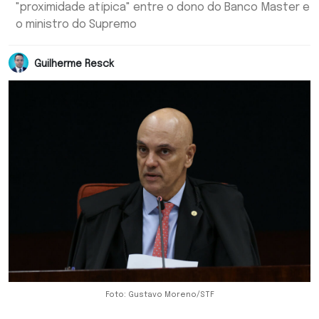
"proximidade atípica" entre o dono do Banco Master e
o ministro do Supremo
Guilherme Resck
Foto: Gustavo Moreno/STF