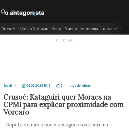
Últimas Notícias
Brasil
Mundo
Economia
Lado oa!
Colu
Crusoé
Brasil
06.03.2026 16:15
2 minutos de leitura
Crusoé: Kataguiri quer Moraes na
CPMI para explicar proximidade com
Vorcaro
Deputado afirma que mensagens revelam uma