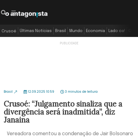
Últimas Notícias
Brasil
Mundo
Economia
Lado oa!
Colu
Crusoé
Brasil
12.09.2025 10:59
3 minutos de leitura
Crusoé: “Julgamento sinaliza que a
divergência será inadmitida”, diz
Janaina
Vereadora comentou a condenação de Jair Bolsonaro