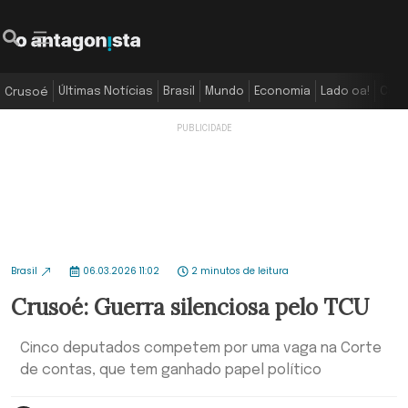
Últimas Notícias
Brasil
Mundo
Economia
Lado oa!
Colu
Crusoé
Brasil
06.03.2026 11:02
2 minutos de leitura
Crusoé: Guerra silenciosa pelo TCU
Cinco deputados competem por uma vaga na Corte
de contas, que tem ganhado papel político