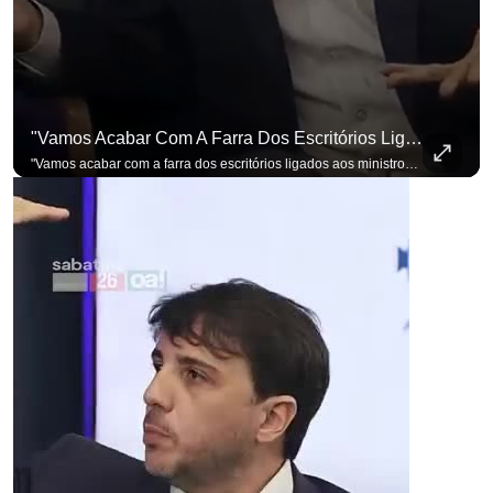
"Vamos Acabar Com A Farra Dos Escritórios Ligados Aos Ministros Do STF"
"Vamos acabar com a farra dos escritórios ligados aos ministros do STF". Essa foi a resposta de Renan Santos ao ser questionado sobre o Judiciário. Se você busca informação com credibilidade, inscreva-se agora e ative o