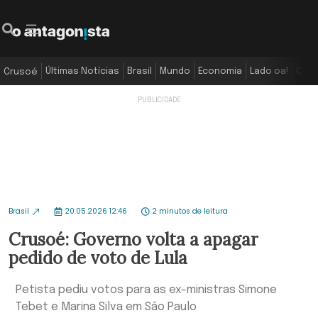
Últimas Notícias
Brasil
Mundo
Economia
Lado oa!
Colu
Crusoé
Brasil
20.05.2026 12:46
2 minutos de leitura
Crusoé: Governo volta a apagar
pedido de voto de Lula
Petista pediu votos para as ex-ministras Simone
Tebet e Marina Silva em São Paulo