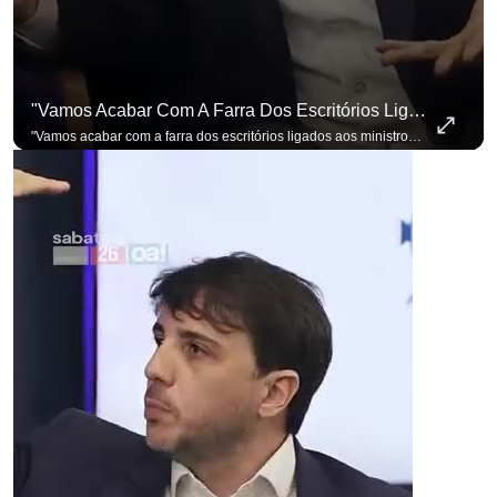
"Vamos Acabar Com A Farra Dos Escritórios Ligados Aos Ministros Do STF"
"Vamos acabar com a farra dos escritórios ligados aos ministros do STF". Essa foi a resposta de Renan Santos ao ser questionado sobre o Judiciário. Se você busca informação com credibilidade, inscreva-se agora e ative o