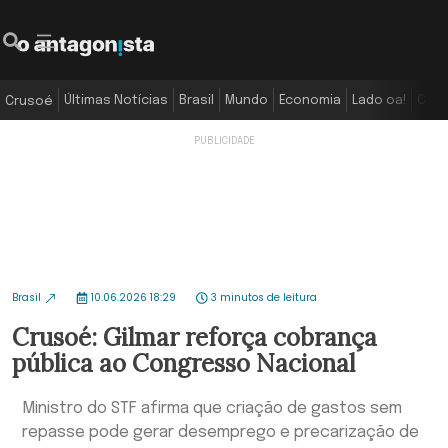
Últimas Notícias
Brasil
Mundo
Economia
Lado oa!
Colu
Crusoé
Brasil
10.06.2026 18:29
3 minutos de leitura
Crusoé: Gilmar reforça cobrança
pública ao Congresso Nacional
Ministro do STF afirma que criação de gastos sem
repasse pode gerar desemprego e precarização de