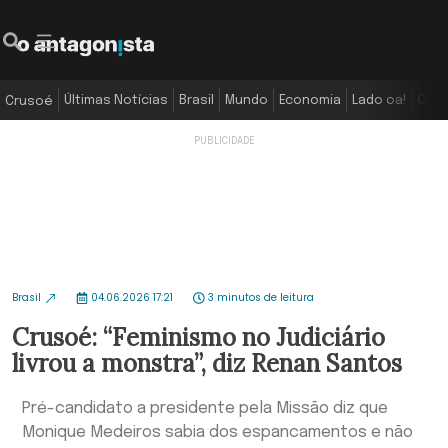
Últimas Notícias
Brasil
Mundo
Economia
Lado oa!
Colu
Crusoé
Brasil
04.06.2026 17:21
3 minutos de leitura
Crusoé: “Feminismo no Judiciário
livrou a monstra”, diz Renan Santos
Pré-candidato a presidente pela Missão diz que
Monique Medeiros sabia dos espancamentos e não