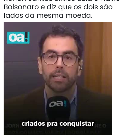
Bolsonaro e diz que os dois são
lados da mesma moeda.