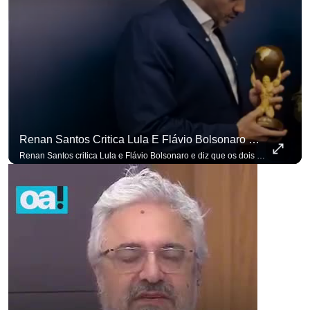
para não perder nenhuma at
Renan Santos Critica Lula E Flávio Bolsonaro E Diz Que Os Dois São Lados Da Mesma Moeda.
Renan Santos critica Lula e Flávio Bolsonaro e diz que os dois são lados da mesma moeda. #OAntagonista Se você busca informação com credibilidade, inscreva-se agora e ative o