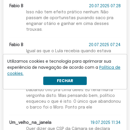
Fabio B
20.07.2025 07:28
Isso não tem efeito prático nenhum. Não
passam de oportunistas puxando saco pra
enganar otário e ganhar em cima desses
trouxas.
Fabio B
20.07.2025 07:24
Igual as que o Lula recebia quando estava
para ser preso.
Utilizamos cookies e tecnologia para aprimorar sua
experiência de navegação de acordo com a
Política de
MÃ¡rcio Roberto Jorcovix
19.07.2025 12:46
cookies.
Este é o problema. Com Tudo o que esta
FECHAR
família está fazendo ainda tem Deputado
babando ovo pra cima deles. Eu teria muita
vergonha disto. Mas pensando bem, político
esqueceu o que é isto. O único que abandonou
o barco foi o Moro. Ponto pra ele
Um_velho_na_janela
19.07.2025 11:34
Quer dizer que CSP da Câmara se declara