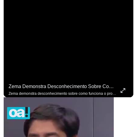
Zema Demonstra Desconhecimento Sobre Como Funciona O Processo De Mudança Das Leis. #OAntagonista
Zema demonstra desconhecimento sobre como funciona o processo de mudança das leis. #OAntagonista Se você busca informação com credibilidade, inscreva-se agora e ative o