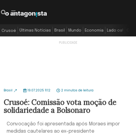
Últimas Notícias
Brasil
Mundo
Economia
Lado oa!
Colu
Crusoé
Brasil
19.07.2025 11:12
2 minutos de leitura
Crusoé: Comissão vota moção de
solidariedade a Bolsonaro
Convocação foi apresentada após Moraes impor
medidas cautelares ao ex-presidente