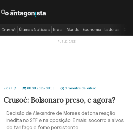
Últimas Notícias
Brasil
Mundo
Economia
Lado oa!
Colu
Crusoé
Brasil
08.08.2025 08:08
3 minutos de leitura
Crusoé: Bolsonaro preso, e agora?
Decisão de Alexandre de Moraes detona reação
inédita no STF e na oposição. E mais: socorro a alvos
do tarifaço e fome persistente