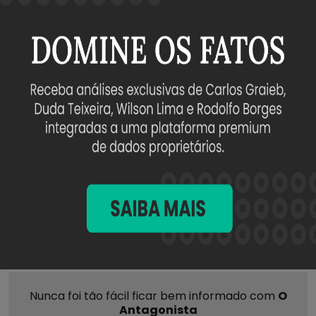
é Bolsonaro, um terço é Lula.
E há um
terço do eleitorado que fica no centro, e pode
pender para um lado e para o outro.
São os flutuantes, que não sabem ainda em que
…
Siga a leitura
em
Crusoé
. Assine e apoie o jornalismo
independente.
Lula
Lulômetro
Compartilhar
Nunca foi tão fácil ficar bem informado com
O
Antagonista