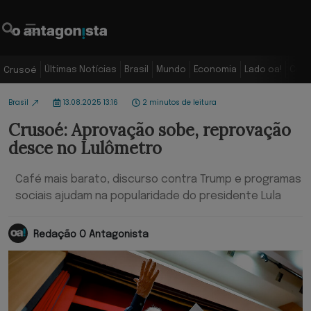
Últimas Notícias
Brasil
Mundo
Economia
Lado oa!
Colu
Crusoé
Brasil
13.08.2025 13:16
2 minutos de leitura
Crusoé: Aprovação sobe, reprovação
desce no Lulômetro
Café mais barato, discurso contra Trump e programas
sociais ajudam na popularidade do presidente Lula
Redação O Antagonista