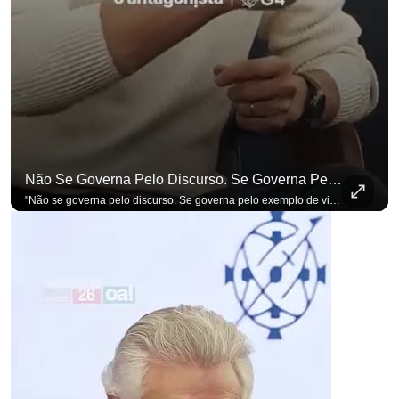
para não perder nenhuma at
Não Se Governa Pelo Discurso. Se Governa Pelo Exemplo De Vida", Alfineta Ronaldo Caiado
"Não se governa pelo discurso. Se governa pelo exemplo de vida", alfineta Ronaldo Caiado, respondendo a empresários na primeira Sabatina Presidencial com a pauta definida por quem constrói o país. Se você busca informação com credibilidade, inscreva-se agora e ative o