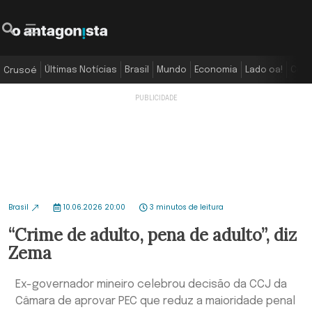
Últimas Notícias
Brasil
Mundo
Economia
Lado oa!
Colu
Crusoé
Brasil
10.06.2026 20:00
3 minutos de leitura
“Crime de adulto, pena de adulto”, diz
Zema
Ex-governador mineiro celebrou decisão da CCJ da
Câmara de aprovar PEC que reduz a maioridade penal