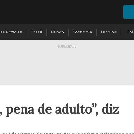
mas Notícias
Brasil
Mundo
Economia
Lado oa!
Col
 pena de adulto”, diz