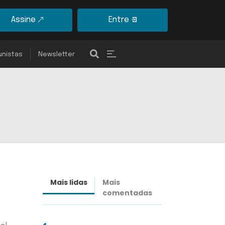
Assine
Entre
unistas
Newsletter
Mais lidas
Mais
Últimas
comentadas
notícias