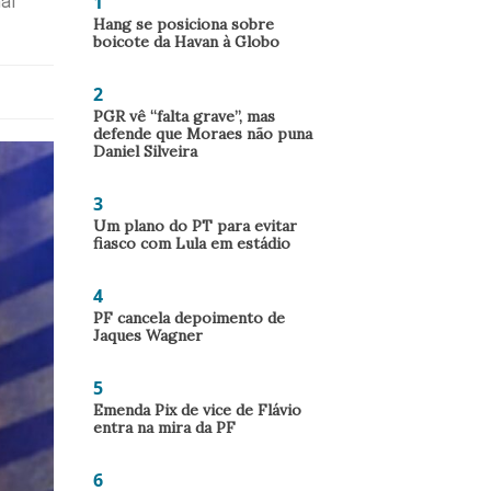
1
al
Hang se posiciona sobre
boicote da Havan à Globo
2
PGR vê “falta grave”, mas
defende que Moraes não puna
Daniel Silveira
3
Um plano do PT para evitar
fiasco com Lula em estádio
4
PF cancela depoimento de
Jaques Wagner
5
Emenda Pix de vice de Flávio
entra na mira da PF
6