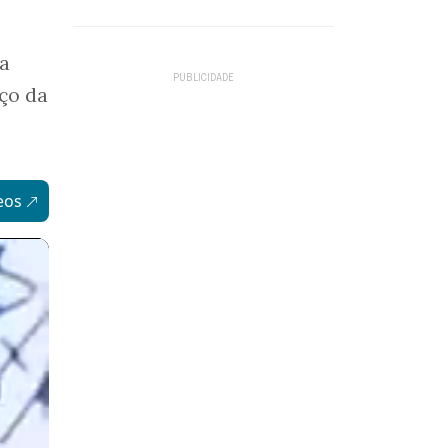
ta
ço da
eos