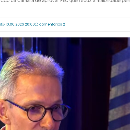
 CCJ da Câmara de aprovar PEC que reduz a maioridade pen
a
10.06.2026 20:00
comentários 2