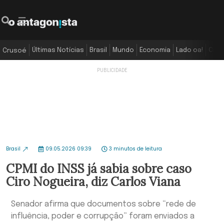
Últimas Notícias
Brasil
Mundo
Economia
Lado oa!
Colu
Crusoé
Brasil
09.05.2026 09:39
3 minutos de leitura
CPMI do INSS já sabia sobre caso
Ciro Nogueira, diz Carlos Viana
Senador afirma que documentos sobre “rede de
influência, poder e corrupção” foram enviados a