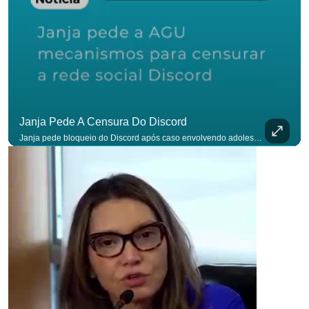
Janja Pede A Censura Do Discord
Janja pede bloqueio do Discord após caso envolvendo adolescente: “Precisamos tirar do ar”. #OAntagonista Se você busca informação com credibilidade, inscreva-se agora e ative o