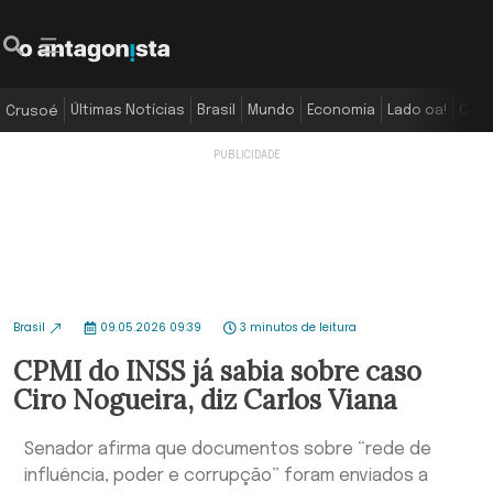
Últimas Notícias
Brasil
Mundo
Economia
Lado oa!
Colu
Crusoé
Brasil
09.05.2026 09:39
3 minutos de leitura
CPMI do INSS já sabia sobre caso
Ciro Nogueira, diz Carlos Viana
Senador afirma que documentos sobre “rede de
influência, poder e corrupção” foram enviados a