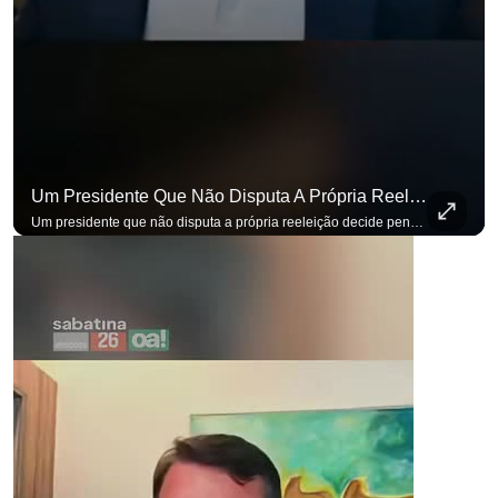
Um Presidente Que Não Disputa A Própria Reeleição Decide Pensando Em Quem Vem Depois.
Um presidente que não disputa a própria reeleição decide pensando em quem vem depois. Foi assim que Flávio Bolsonaro defendeu a PEC do fim da reeleição, primeira das medidas que citou para o ambiente de negócios. Se você busca informação com credibilidade, inscreva-se agora e ative o