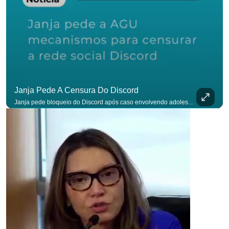
Janja Pede A Censura Do Discord
Janja pede bloqueio do Discord após caso envolvendo adolescente: “Precisamos tirar do ar”. #OAntagonista Se você busca informação com credibilidade, inscreva-se agora e ative o