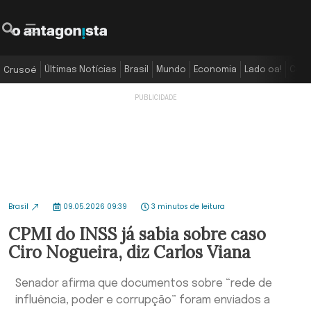
Últimas Notícias
Brasil
Mundo
Economia
Lado oa!
Colu
Crusoé
Brasil
09.05.2026 09:39
3 minutos de leitura
CPMI do INSS já sabia sobre caso
Ciro Nogueira, diz Carlos Viana
Senador afirma que documentos sobre “rede de
influência, poder e corrupção” foram enviados a