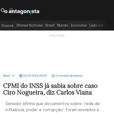
Últimas Notícias
Brasil
Mundo
Economia
Lado oa!
Colu
Crusoé
Brasil
09.05.2026 09:39
3 minutos de leitura
CPMI do INSS já sabia sobre caso
Ciro Nogueira, diz Carlos Viana
Senador afirma que documentos sobre “rede de
influência, poder e corrupção” foram enviados a