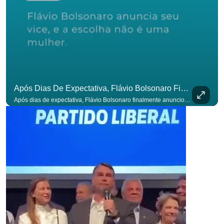
Após Dias De Expectativa, Flávio Bolsonaro Finalmente Anunciou Seu Vice. #OAntagonista
Após dias de expectativa, Flávio Bolsonaro finalmente anunciou seu vice. #OAntagonista Se você busca informação com credibilidade, inscreva-se agora e ative o