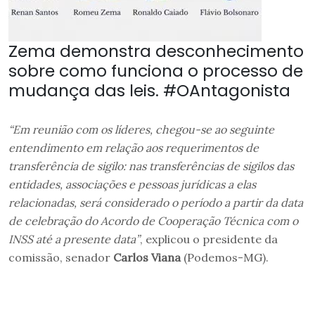
Zema demonstra desconhecimento
sobre como funciona o processo de
mudança das leis. #OAntagonista
“Em reunião com os líderes, chegou-se ao seguinte
entendimento em relação aos requerimentos de
transferência de sigilo: nas transferências de sigilos das
entidades, associações e pessoas jurídicas a elas
relacionadas, será considerado o período a partir da data
de celebração do Acordo de Cooperação Técnica com o
INSS até a presente data”
, explicou o presidente da
comissão, senador
Carlos Viana
(Podemos-MG).