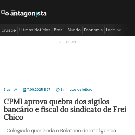
Últimas Notícias
Brasil
Mundo
Economia
Lado oa!
Colu
Crusoé
Brasil
11.09.2025 11:27
3 minutos de leitura
CPMI aprova quebra dos sigilos
bancário e fiscal do sindicato de Frei
Chico
Colegiado quer ainda o Relatório de Inteligência